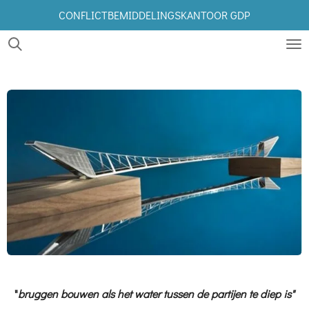
CONFLICTBEMIDDELINGSKANTOOR GDP
Ga
direct
naar
de
hoofdinhoud
"
bruggen
bou
wen
als het water tussen de partijen te diep is"