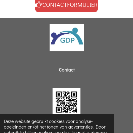
CONTACTFORMULIER
Contact
Deze website gebruikt cookies voor analyse-
doeleinden en/of het tonen van advertenties. Door
©
2021 conflictbemiddelingskantoor
gebruik te blijven maken van de site gaat u hiermee